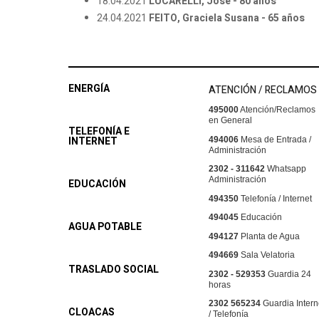
18.04.2021
LUCARELLI, José - 80 años
24.04.2021
FEITO, Graciela Susana - 65 años
ENERGÍA
ATENCIÓN / RECLAMOS
495000
Atención/Reclamos
en General
TELEFONÍA E
INTERNET
494006
Mesa de Entrada /
Administración
2302 - 311642
Whatsapp
Administración
EDUCACIÓN
494350
Telefonía / Internet
494045
Educación
AGUA POTABLE
494127
Planta de Agua
494669
Sala Velatoria
TRASLADO SOCIAL
2302 - 529353
Guardia 24
horas
2302 565234
Guardia Intern
CLOACAS
/ Telefonía