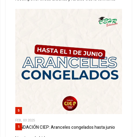
5
FEB, 03 2025
FUNDACIÓN CIEP: Aranceles congelados hasta junio
1