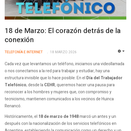
18 de Marzo: El corazón detrás de la
conexión
TELEFONÍA E INTERNET
18 MARZO 2026
EMP
Cada vez que levantamos un teléfono, iniciamos una videollamada
o nos conectamos a la red para trabajar y estudiar, hay una
estructura invisible que lo hace posible. En el
Día del Trabajador
Telefónico
, desde la
CEHR
, queremos hacer una pausa para
reconocer a los hombres y mujeres que, con compromiso y
tecnicismo, mantienen comunicados a los vecinos de Huinca
Renancó.
Históricamente, el
18 de marzo de 1948
marcó un antes y un
después con la nacionalización de los servicios telefónicos en
Argentina, estableciendo la comunicación como un derecho y un