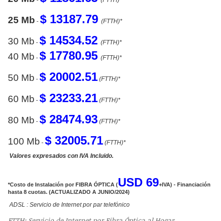
$ 13187.79
25 Mb
-
(FTTH)*
$ 14534.52
30 Mb
-
(FTTH)*
$ 17780.95
40 Mb
-
(FTTH)*
$ 20002.51
50 Mb
-
(FTTH)*
$ 23233.21
60 Mb
-
(FTTH)*
$ 28474.93
80 Mb
-
(FTTH)*
$ 32005.71
100 Mb
-
(FTTH)*
Valores expresados con IVA Incluido.
USD 69
*Costo de Instalación por FIBRA ÓPTICA (
+IVA) - Financiación
hasta 8 cuotas. (ACTUALIZADO A JUNIO/2024)
ADSL : Servicio de Internet por par telefónico
FTTH: Servicio de Internet por Fibra Óptica al Hogar