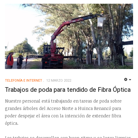
TELEFONÍA E INTERNET
12 MARZO 2022
EMP
Trabajos de poda para tendido de Fibra Óptica
Nuestro personal está trabajando en tareas de poda sobre
grandes árboles del Acceso Norte a Huinca Renancó para
poder despejar el área con la intención de extender fibra
óptica.
Los trabajos se desarrollan con buen ritmo y se logra limpiar