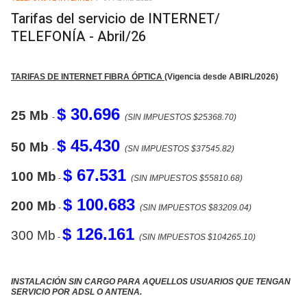
EMP
Tarifas del servicio de INTERNET/
TELEFONÍA - Abril/26
TARIFAS DE INTERNET FIBRA ÓPTICA
(Vigencia desde ABIRL/2026)
$ 30.696
25 Mb
-
(SIN IMPUESTOS $25368.70)
$ 45.430
50 Mb
-
(SN IMPUESTOS $37545.82)
$ 67.531
100 Mb
-
(SIN IMPUESTOS $55810.68)
$ 100.683
200 Mb
-
(SIN IMPUESTOS $83209.04)
$ 126.161
300 Mb
-
(SIN IMPUESTOS $104265.10)
INSTALACIÓN SIN CARGO PARA AQUELLOS USUARIOS QUE TENGAN
SERVICIO POR ADSL O ANTENA.