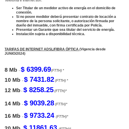
Telefonía e Internet son:
Ser Titular de un medidor activo de energía en el domicilio de
conexión.
Si no posee medidor deberá presentar contrato de locación a
nombre de la persona solicitante, o autorización firmada por
dueño del inmueble, con firma certificada por Policía.
Presentar un Garante que sea titular del servicio de energía.
Instalación sujeta a disponibilidad técnica.
TARIFAS DE INTERNET ADSL/FIBRA ÓPTICA
(Vigencia desde
JUNIO/2024)
$ 6399.69
8 Mb
-
(FTTH)
*
$ 7431.82
10 Mb
-
(FTTH)
*
$ 8258.25
12 Mb
-
(FTTH)*
$ 9039.28
14 Mb
-
(FTTH)*
$ 9733.24
16 Mb
-
(FTTH)*
$ 11861.63
20 Mb
-
(FTTH)*