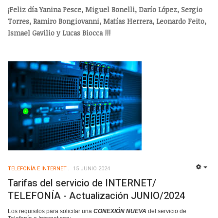
¡Feliz día Yanina Pesce, Miguel Bonelli, Darío López, Sergio
Torres, Ramiro Bongiovanni, Matías Herrera, Leonardo Feito,
Ismael Gavilio y Lucas Biocca !!!
TELEFONÍA E INTERNET
15 JUNIO 2024
EMP
Tarifas del servicio de INTERNET/
TELEFONÍA - Actualización JUNIO/2024
Los requisitos para solicitar una
CONEXIÓN NUEVA
del servicio de